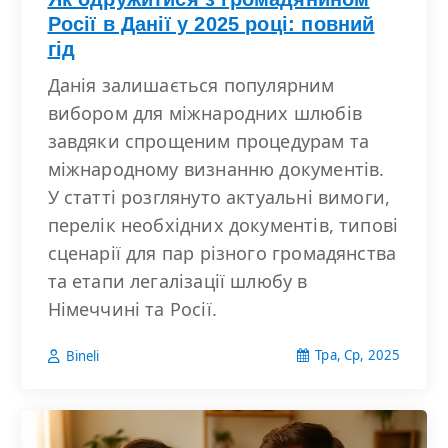
Росії в Данії у 2025 році: повний
гід
Данія залишається популярним
вибором для міжнародних шлюбів
завдяки спрощеним процедурам та
міжнародному визнанню документів.
У статті розглянуто актуальні вимоги,
перелік необхідних документів, типові
сценарії для пар різного громадянства
та етапи легалізації шлюбу в
Німеччині та Росії.
Тра, Ср, 2025
Bineli