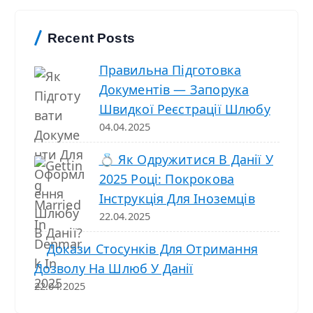
у
к
Recent Posts
Правильна Підготовка
Документів — Запорука
Швидкої Реєстрації Шлюбу
04.04.2025
💍 Як Одружитися В Данії У
2025 Році: Покрокова
Інструкція Для Іноземців
22.04.2025
Докази Стосунків Для Отримання
Дозволу На Шлюб У Данії
22.04.2025