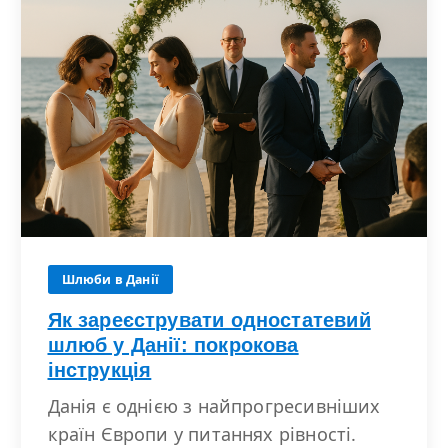
Шлюби в Данії
Як зареєструвати одностатевий
шлюб у Данії: покрокова
інструкція
Данія є однією з найпрогресивніших
країн Європи у питаннях рівності.